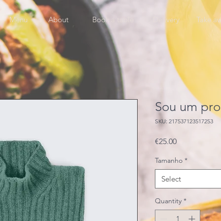
Menu
About
Book a table
Delivery
Take a
Sou um pro
SKU: 217537123517253
Price
€25.00
Tamanho
*
Select
Quantity
*