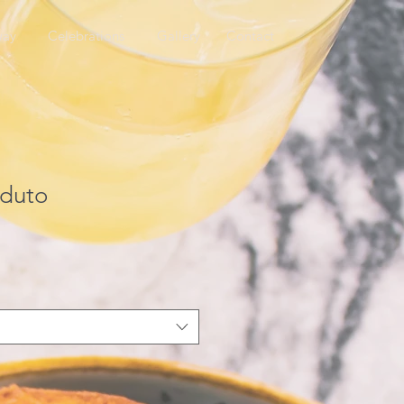
way
Celebrations
Gallery
Contact
duto