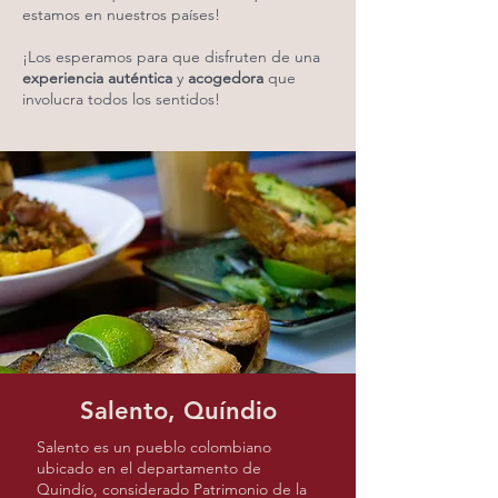
estamos en nuestros países!
¡Los esperamos para que disfruten de una
experiencia auténtica
y
acogedora
que
involucra todos los sentidos!
Salento, Quíndio
Salento es un pueblo colombiano
ubicado en el departamento de
Quindío, considerado Patrimonio de la