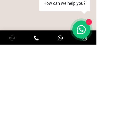
How can we help you?
1
Habla con nosotros:
+31 621 242 682
Kastelenstraat 172, 1082 EJ, Ámsterdam
hola@salentolatino.nl
Horario de apertura:
Domingo a jueves: 10:00 a 22:00
Viernes y sábado: 10:00 a 23:00
Reservar mesa
Restaurante:
Pricelist
Join Our Team
Terms & Conditions
Privacy Policy
Cookie Policy