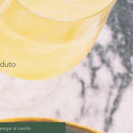
way
Celebraciones
Galería
Contacto
duto
regar al carrito