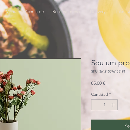
Menú
Acerca de
Reservar mesa
Delivery
Take a
Sou um pro
SKU: 364215376135191
Precio
85,00 €
Cantidad
*
Ag